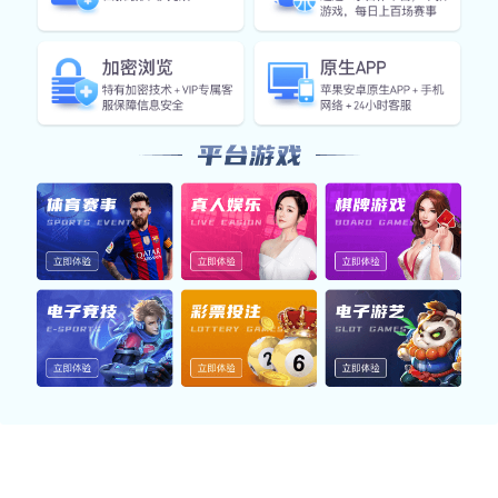
对体育赛事中身体接触的反应。这为我们理解运动员
在场上的表现提供了新的视角，也让人们意识到应该
以更加理性的态度来分析比赛。
2、巴克利观点的深层含义
巴克利提到“接吻更激烈”的说法背后，其实隐藏着他
对于生活与竞技之间关系的思考。在竞技体育中，情
绪与身体接触是不可避免的，但这些并不意味着运动
员就可以被贴上“暴力”的标签。他强调的是一种相互
尊重和理解，而不是单纯地把矛盾推向极端。
此外，这个观点也反映出当今社会对运动员身份认同
的问题。很多时候，我们容易将运动员视作机器，只
关注他们在场上的表现，却忽略了他们作为普通人的
情感需求与心理状态。因此，在这个角度上来看，巴