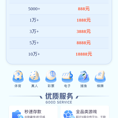
近日，在一场备受瞩目的NBA比赛中，雷霆队对文班
采取了一系列激烈的防守措施，这引起了不少球迷和
媒体的关注与讨论。许多人认为雷霆队的防守有些过
火，而这也直接导致了关于运动员安全和公平竞争的
一系列争议。在这样的背景下，巴克利站出来回应，
引发了更大的话题。
巴克利指出，相比于这种身体上的碰撞，生活中的一
些行为，比如亲吻，更加具有情感上的激烈。他用这
样一个幽默而又深刻的比喻来说明人们对于体育竞技
中暴力行为的不必要担忧。他希望大家能够冷静看待
比赛中的冲突，不要简单地以“恶性”来定义它们。
通过这样的回应，巴克利不仅表达了自己对当下体育
环境的一种看法，同时也试图引导公众重新思考他们