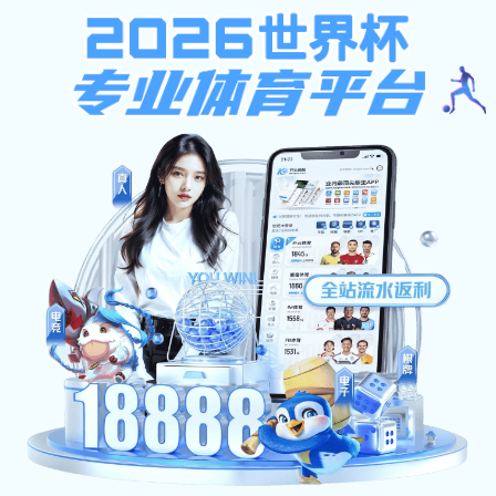
注册入口
九游官网登录中心ag
APP与网
页版入口｜畅享全球体育赛事
与数据服务
欢迎访问
九游官网登录中心ag
，提供全面覆盖
足球、篮球、电竞等项目的赛事资讯与数据内
容， 支持
APP下载
与
网页使用
，每日同步更新
千场比赛，聚焦热门体育内容， 助您轻松获取
赛事动态，掌握比赛节奏。